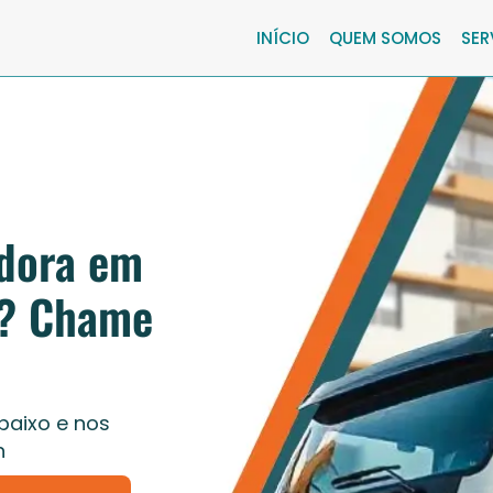
INÍCIO
QUEM SOMOS
SER
dora em
m? Chame
baixo e nos
h