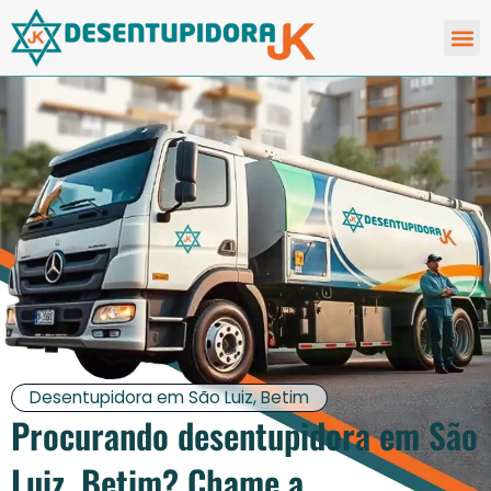
QUE
Desentupidora em São Luiz, Betim
Procurando desentupidora em São
Luiz, Betim? Chame a